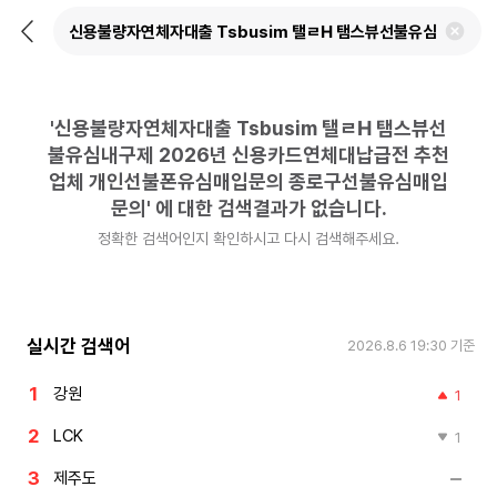
뒤
검
로
색
가
어
기
삭
제
'
신용불량자연체자대출 Tsbusim 탤ㄹH 탬스뷰선
하
기
불유심내구제 2026년 신용카드연체대납급전 추천
업체 개인선불폰유심매입문의 종로구선불유심매입
문의
'
에 대한 검색결과가 없습니다.
정확한 검색어인지 확인하시고 다시 검색해주세요.
실시간 검색어
2026.8.6 19:30
기준
강원
1
LCK
1
제주도