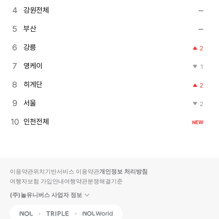
강원전체
부산
강릉
2
영케이
1
히게단
2
서울
2
인천전체
NEW
이용약관
위치기반서비스 이용약관
개인정보 처리방침
여행자보험 가입안내
여행약관
분쟁해결기준
(주)놀유니버스 사업자 정보
NOL
Triple
Interpark Global