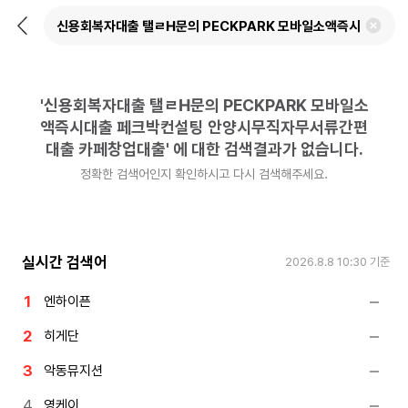
뒤
검
로
색
가
어
기
삭
제
'
신용회복자대출 탤ㄹH문의 PECKPARK 모바일소
하
기
액즉시대출 페크박컨설팅 안양시무직자무서류간편
대출 카페창업대출
'
에 대한 검색결과가 없습니다.
정확한 검색어인지 확인하시고 다시 검색해주세요.
실시간 검색어
2026.8.8 10:30
기준
엔하이픈
히게단
악동뮤지션
영케이