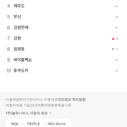
제주도
부산
강원전체
강원
1
임영웅
1
싸이흠뻑쇼
후쿠오카
이용약관
위치기반서비스 이용약관
개인정보 처리방침
여행자보험 가입안내
여행약관
분쟁해결기준
(주)놀유니버스 사업자 정보
NOL
Triple
Interpark Global