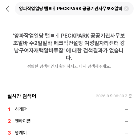
뒤
검
로
색
가
어
기
삭
제
'
양파작업일당 탤ㄹㅔ PECKPARK 공공기관사무보
하
기
조알바 주2일알바 페크박컨설팅 여성일자리센터 강
남구여자재택알바투잡
'
에 대한 검색결과가 없습니
다.
정확한 검색어인지 확인하시고 다시 검색해주세요.
실시간 검색어
2026.8.9 06:30
기준
히게단
엔하이픈
영케이