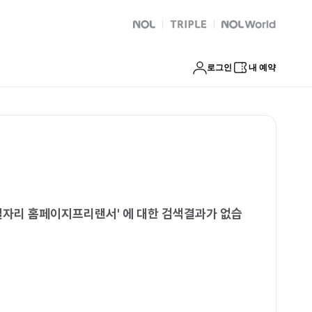
시중년여성재택알바일자리 홈페이지프리랜서
NOL
트리플
Global Interpark
로그인
내 예약
일자리 홈페이지프리랜서
'
에 대한 검색결과가 없습