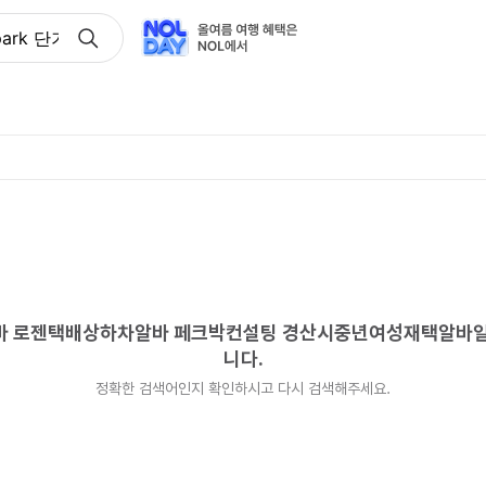
kpark 단기고액알바 로젠택배상하차알바 페크박컨설팅 경산
액알바 로젠택배상하차알바 페크박컨설팅 경산시중년여성재택알바
니다.
정확한 검색어인지 확인하시고 다시 검색해주세요.