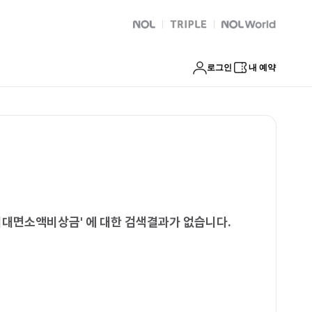
출 거제시연체자비대면소액비상금
NOL
트리플
Global Interpark
로그인
내 예약
자비대면소액비상금
'
에 대한 검색결과가 없습니다.