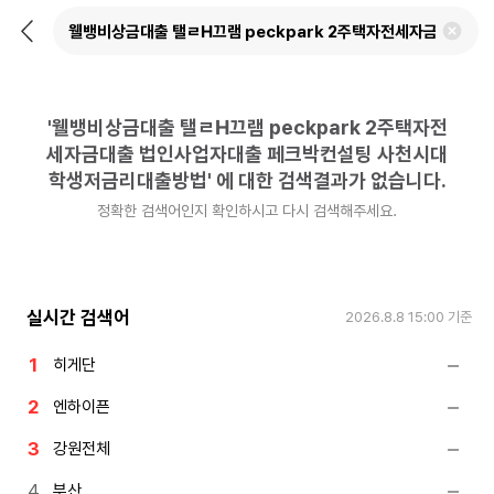
뒤
검
로
색
가
어
기
삭
제
'
웰뱅비상금대출 탤ㄹH끄램 peckpark 2주택자전
하
기
세자금대출 법인사업자대출 페크박컨설팅 사천시대
학생저금리대출방법
'
에 대한 검색결과가 없습니다.
정확한 검색어인지 확인하시고 다시 검색해주세요.
실시간 검색어
2026.8.8 15:00
기준
히게단
엔하이픈
강원전체
부산