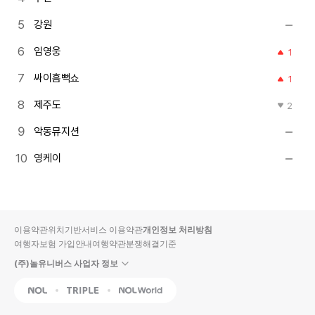
강원
임영웅
1
싸이흠뻑쇼
1
제주도
2
악동뮤지션
영케이
이용약관
위치기반서비스 이용약관
개인정보 처리방침
여행자보험 가입안내
여행약관
분쟁해결기준
(주)놀유니버스 사업자 정보
NOL
Triple
Interpark Global