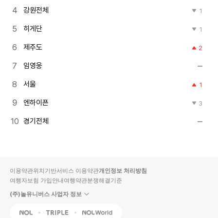
강원전체
1
히게단
1
제주도
2
임영웅
서울
1
엔하이픈
3
경기전체
이용약관
위치기반서비스 이용약관
개인정보 처리방침
여행자보험 가입안내
여행약관
분쟁해결기준
(주)놀유니버스 사업자 정보
NOL
Triple
Interpark Global