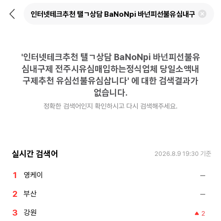
뒤
검
로
색
가
어
기
삭
제
'
인터넷테크추천 탤ㄱ상담 BaNoNpi 바넌피선불유
하
기
심내구제 전주시유심매입하는정식업체 당일소액내
구제추천 유심선불유심삽니다
'
에 대한 검색결과가
없습니다.
정확한 검색어인지 확인하시고 다시 검색해주세요.
실시간 검색어
2026.8.9 19:30
기준
영케이
부산
강원
2