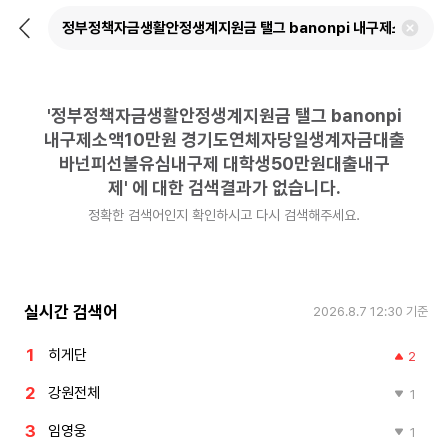
뒤
검
로
색
가
어
기
삭
제
'
정부정책자금생활안정생계지원금 탤그 banonpi
하
기
내구제소액10만원 경기도연체자당일생계자금대출
바넌피선불유심내구제 대학생50만원대출내구
제
'
에 대한 검색결과가 없습니다.
정확한 검색어인지 확인하시고 다시 검색해주세요.
실시간 검색어
2026.8.7 12:30
기준
히게단
2
강원전체
1
임영웅
1