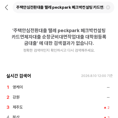
뒤
검
로
색
가
어
기
삭
제
'
주택안심전환대출 탤레 peckpark 페크박컨설팅
하
기
카드연체자대출 순창군비대면작업대출 대학원등록
금대출
'
에 대한 검색결과가 없습니다.
정확한 검색어인지 확인하시고 다시 검색해주세요.
실시간 검색어
2026.8.10 12:00
기준
영케이
강원
제주도
2
부산
2