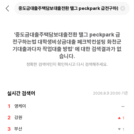
뒤
검
로
색
가
어
기
삭
제
'
중도금대출주택담보대출전환 탤그 peckpark 급
하
기
전구하는법 대학생비상금대출 페크박컨설팅 화천군
기대출과다자 작업대출 방법
'
에 대한 검색결과가 없
습니다.
정확한 검색어인지 확인하시고 다시 검색해주세요.
실시간 검색어
2026.8.9 20:00
기준
영케이
강원
1
부산
1