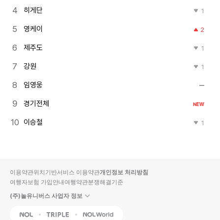
히게단
1
영케이
2
제주도
1
강원
1
임영웅
경기전체
NEW
이승철
1
이용약관
위치기반서비스 이용약관
개인정보 처리방침
여행자보험 가입안내
여행약관
분쟁해결기준
(주)놀유니버스 사업자 정보
NOL
Triple
Interpark Global