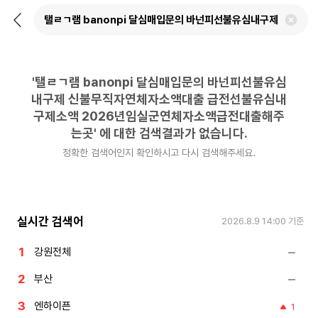
뒤
검
로
색
가
어
기
삭
제
'
탤ㄹㄱ램 banonpi 달심매입문의 바넌피선불유심
하
기
내구제 신불무직자연체자소액대출 급전선불유심내
구제소액 2026년임실군연체자소액급전대출해주
는곳
'
에 대한 검색결과가 없습니다.
정확한 검색어인지 확인하시고 다시 검색해주세요.
실시간 검색어
2026.8.9 14:00
기준
강원전체
부산
엔하이픈
1