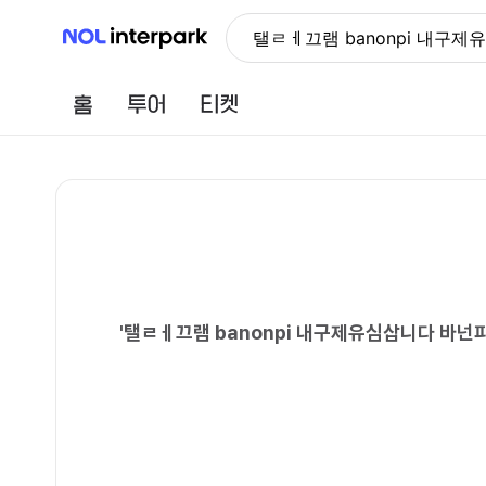
NOL 인터파크
탤ㄹㅔ끄램 banonpi 내
홈
투어
티켓
'
탤ㄹㅔ끄램 banonpi 내구제유심삽니다 