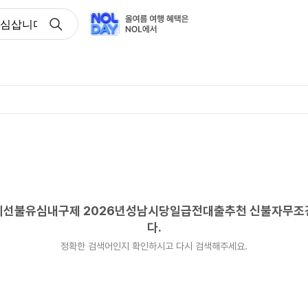
구제유심삽니다 바넌피선불유심내구제 2026년성남시당일급전대
바넌피선불유심내구제 2026년성남시당일급전대출추천 신불자무
다.
정확한 검색어인지 확인하시고 다시 검색해주세요.