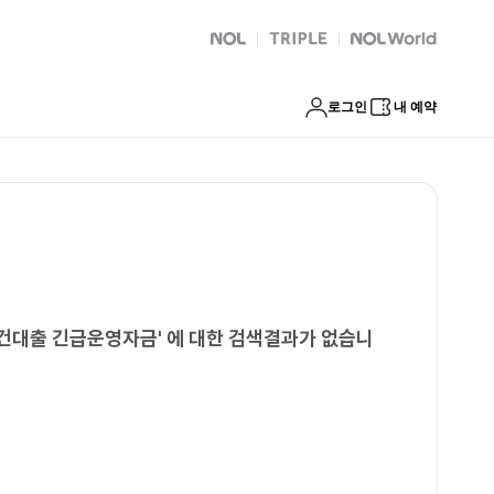
출추천 신불자무조건대출 긴급운영자금
NOL
트리플
Global Interpark
로그인
내 예약
조건대출 긴급운영자금
'
에 대한 검색결과가 없습니