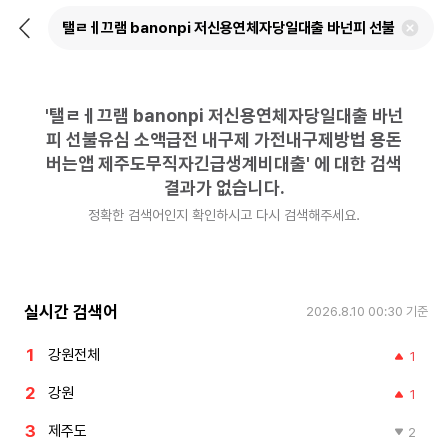
뒤
검
로
색
가
어
기
삭
제
'
탤ㄹㅔ끄램 banonpi 저신용연체자당일대출 바넌
하
기
피 선불유심 소액급전 내구제 가전내구제방법 용돈
버는앱 제주도무직자긴급생계비대출
'
에 대한 검색
결과가 없습니다.
정확한 검색어인지 확인하시고 다시 검색해주세요.
실시간 검색어
2026.8.10 00:30
기준
강원전체
1
강원
1
제주도
2