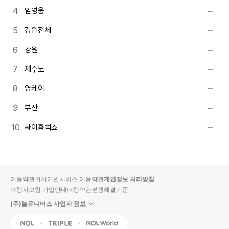
임영웅
강원전체
강원
제주도
영케이
부산
싸이흠뻑쇼
이용약관
위치기반서비스 이용약관
개인정보 처리방침
여행자보험 가입안내
여행약관
분쟁해결기준
(주)놀유니버스 사업자 정보
NOL
Triple
Interpark Global