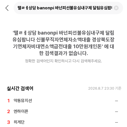
뒤
검
로
색
가
어
기
삭
제
'
탤ㄹㅔ상담 banonpi 바넌피선불유심내구제 달림
하
기
유심팝니다 신불무직자연체자소액대출 경상북도장
기연체자비대면소액급전대출 10만원개인돈
'
에 대
한 검색결과가 없습니다.
정확한 검색어인지 확인하시고 다시 검색해주세요.
실시간 검색어
2026.8.7 23:30
기준
악동뮤지션
엔하이픈
히게단