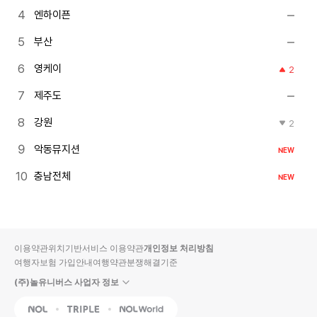
엔하이픈
부산
영케이
2
제주도
강원
2
악동뮤지션
NEW
충남전체
NEW
이용약관
위치기반서비스 이용약관
개인정보 처리방침
여행자보험 가입안내
여행약관
분쟁해결기준
(주)놀유니버스 사업자 정보
NOL
Triple
Interpark Global