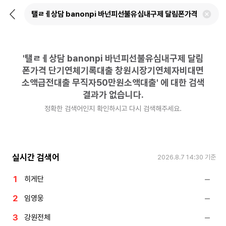
뒤
검
로
색
가
어
기
삭
제
'
탤ㄹㅔ상담 banonpi 바넌피선불유심내구제 달림
하
기
폰가격 단기연체기록대출 창원시장기연체자비대면
소액급전대출 무직자50만원소액대출
'
에 대한 검색
결과가 없습니다.
정확한 검색어인지 확인하시고 다시 검색해주세요.
실시간 검색어
2026.8.7 14:30
기준
히게단
임영웅
강원전체