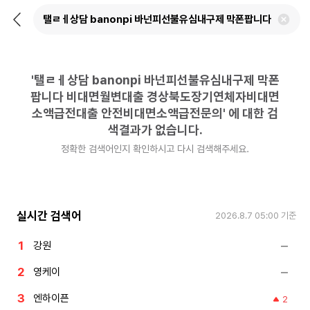
뒤
검
로
색
가
어
기
삭
제
'
탤ㄹㅔ상담 banonpi 바넌피선불유심내구제 막폰
하
기
팝니다 비대면월변대출 경상북도장기연체자비대면
소액급전대출 안전비대면소액급전문의
'
에 대한 검
색결과가 없습니다.
정확한 검색어인지 확인하시고 다시 검색해주세요.
실시간 검색어
2026.8.7 05:00
기준
강원
영케이
엔하이픈
2