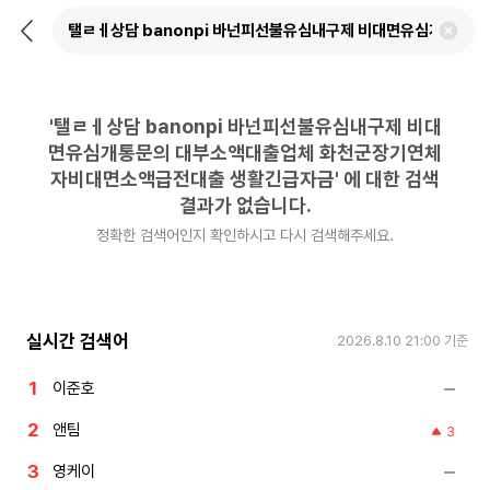
뒤
검
로
색
가
어
기
삭
제
'
탤ㄹㅔ상담 banonpi 바넌피선불유심내구제 비대
하
기
면유심개통문의 대부소액대출업체 화천군장기연체
자비대면소액급전대출 생활긴급자금
'
에 대한 검색
결과가 없습니다.
정확한 검색어인지 확인하시고 다시 검색해주세요.
실시간 검색어
2026.8.10 21:00
기준
이준호
앤팀
3
영케이