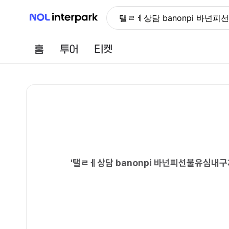
NOL 인터파크
탤ㄹㅔ상담 banonpi 바
홈
투어
티켓
'
탤ㄹㅔ상담 banonpi 바넌피선불유심