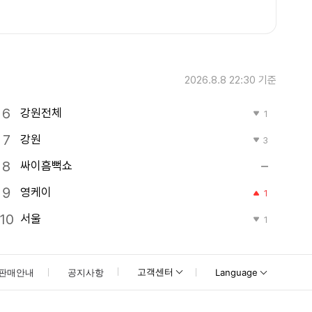
2026.8.8 22:30
기준
강원전체
1
강원
3
싸이흠뻑쇼
영케이
1
서울
1
고객센터
판매안내
공지사항
Language