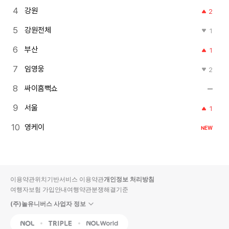
강원
2
강원전체
1
부산
1
임영웅
2
싸이흠뻑쇼
서울
1
영케이
NEW
이용약관
위치기반서비스 이용약관
개인정보 처리방침
여행자보험 가입안내
여행약관
분쟁해결기준
(주)놀유니버스 사업자 정보
NOL
Triple
Interpark Global