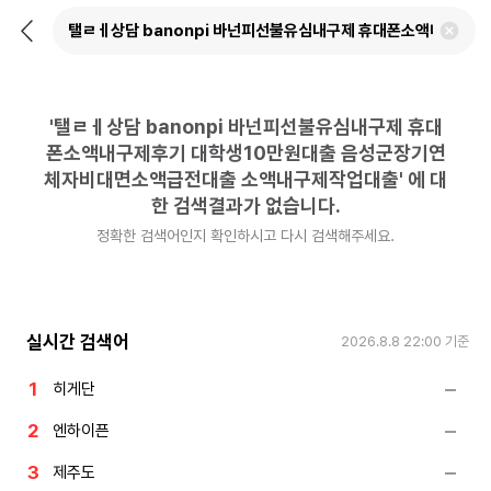
뒤
검
로
색
가
어
기
삭
제
'
탤ㄹㅔ상담 banonpi 바넌피선불유심내구제 휴대
하
기
폰소액내구제후기 대학생10만원대출 음성군장기연
체자비대면소액급전대출 소액내구제작업대출
'
에 대
한 검색결과가 없습니다.
정확한 검색어인지 확인하시고 다시 검색해주세요.
실시간 검색어
2026.8.8 22:00
기준
히게단
엔하이픈
제주도