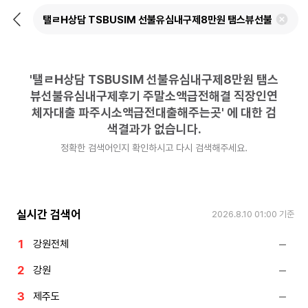
뒤
검
로
색
가
어
기
삭
제
'
탤ㄹH상담 TSBUSIM 선불유심내구제8만원 탬스
하
기
뷰선불유심내구제후기 주말소액급전해결 직장인연
체자대출 파주시소액급전대출해주는곳
'
에 대한 검
색결과가 없습니다.
정확한 검색어인지 확인하시고 다시 검색해주세요.
실시간 검색어
2026.8.10 01:00
기준
강원전체
강원
제주도