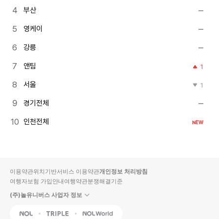
부산
영케이
강릉
앤팀
1
서울
1
경기전체
인천전체
NEW
이용약관
위치기반서비스 이용약관
개인정보 처리방침
여행자보험 가입안내
여행약관
분쟁해결기준
(주)놀유니버스 사업자 정보
NOL
Triple
Interpark Global