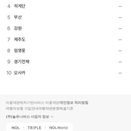
히게단
부산
강원
제주도
임영웅
경기전체
오사카
이용약관
위치기반서비스 이용약관
개인정보 처리방침
여행자보험 가입안내
여행약관
분쟁해결기준
(주)놀유니버스 사업자 정보
NOL
Triple
Interpark Global