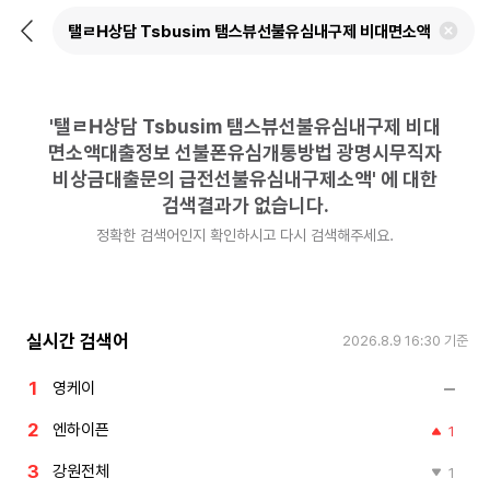
뒤
검
로
색
가
어
기
삭
제
'
탤ㄹH상담 Tsbusim 탬스뷰선불유심내구제 비대
하
기
면소액대출정보 선불폰유심개통방법 광명시무직자
비상금대출문의 급전선불유심내구제소액
'
에 대한
검색결과가 없습니다.
정확한 검색어인지 확인하시고 다시 검색해주세요.
실시간 검색어
2026.8.9 16:30
기준
영케이
엔하이픈
1
강원전체
1