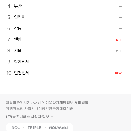
부산
영케이
강릉
앤팀
1
서울
1
경기전체
인천전체
NEW
이용약관
위치기반서비스 이용약관
개인정보 처리방침
여행자보험 가입안내
여행약관
분쟁해결기준
(주)놀유니버스 사업자 정보
NOL
Triple
Interpark Global