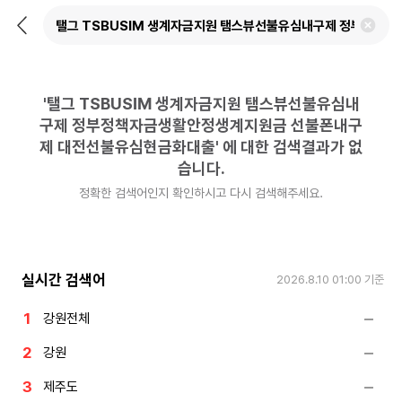
뒤
검
로
색
가
어
기
삭
제
'
탤그 TSBUSIM 생계자금지원 탬스뷰선불유심내
하
기
구제 정부정책자금생활안정생계지원금 선불폰내구
제 대전선불유심현금화대출
'
에 대한 검색결과가 없
습니다.
정확한 검색어인지 확인하시고 다시 검색해주세요.
실시간 검색어
2026.8.10 01:00
기준
강원전체
강원
제주도