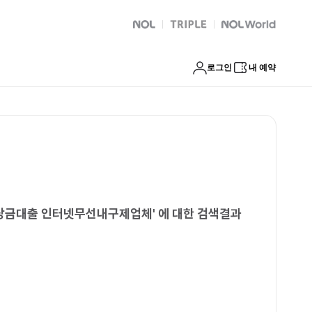
지원 소액내구제비상금대출 인터넷무선내구제업체
NOL
트리플
Global Interpark
로그인
내 예약
비상금대출 인터넷무선내구제업체
'
에 대한 검색결과