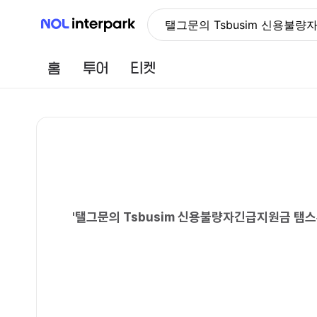
NOL 인터파크
탤그문의 Tsbusim 신
홈
투어
티켓
'
탤그문의 Tsbusim 신용불량자긴급지원금