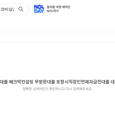
이다뱅크비상금소액대출 페크박컨설팅 무방문대출 포항시직장인
소액대출 페크박컨설팅 무방문대출 포항시직장인연체자급전대출 
정확한 검색어인지 확인하시고 다시 검색해주세요.