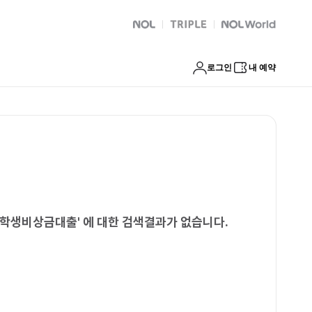
연체자급전대출 대학생비상금대출
NOL
트리플
Global Interpark
로그인
내 예약
대학생비상금대출
'
에 대한 검색결과가 없습니다.