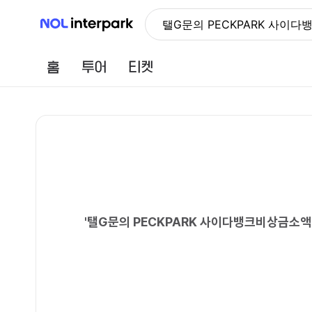
NOL 인터파크
탤G문의 PECKPARK 사
홈
투어
티켓
'
탤G문의 PECKPARK 사이다뱅크비상금