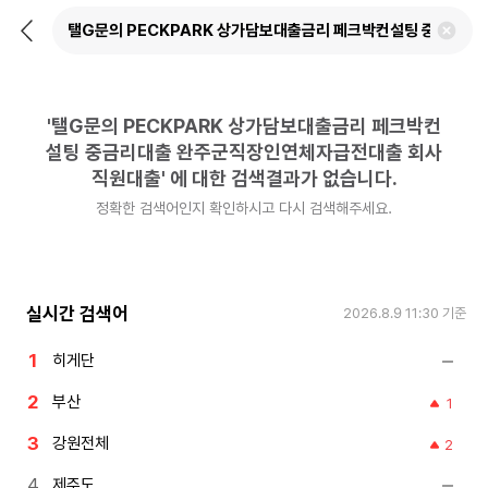
뒤
검
로
색
가
어
기
삭
제
'
탤G문의 PECKPARK 상가담보대출금리 페크박컨
하
기
설팅 중금리대출 완주군직장인연체자급전대출 회사
직원대출
'
에 대한 검색결과가 없습니다.
정확한 검색어인지 확인하시고 다시 검색해주세요.
실시간 검색어
2026.8.9 11:30
기준
히게단
부산
1
강원전체
2
제주도