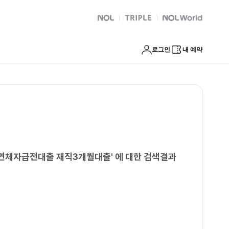
대출 시흥시직장인연체자급전대출 재직3개월대출
NOL
트리플
Global Interpark
로그인
내 예약
인연체자급전대출 재직3개월대출
'
에 대한 검색결과