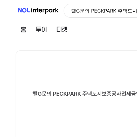
NOL 인터파크
탤G문의 PECKPARK 주
홈
투어
티켓
'
탤G문의 PECKPARK 주택도시보증공사전세