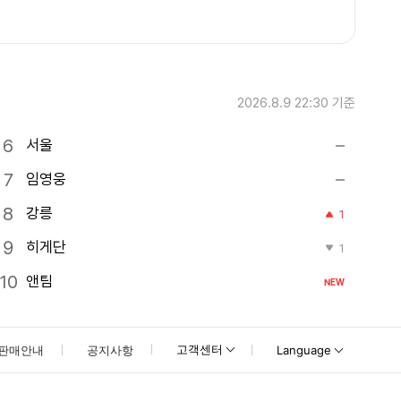
2026.8.9 22:30
기준
서울
임영웅
강릉
1
히게단
1
앤팀
NEW
고객센터
판매안내
공지사항
Language