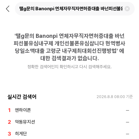
뒤
검
로
색
가
어
기
삭
제
'
탤g문의 Banonpi 연체자무직자면허증대출 바넌
하
기
피선불유심내구제 개인선불폰유심삽니다 현역병사
당일소액대출 고령군 내구제최대회선진행방법
'
에
대한 검색결과가 없습니다.
정확한 검색어인지 확인하시고 다시 검색해주세요.
실시간 검색어
2026.8.8 08:00
기준
엔하이픈
악동뮤지션
히게단