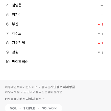
임영웅
영케이
부산
1
제주도
1
강원전체
1
강원
1
싸이흠뻑쇼
이용약관
위치기반서비스 이용약관
개인정보 처리방침
여행자보험 가입안내
여행약관
분쟁해결기준
(주)놀유니버스 사업자 정보
NOL
Triple
Interpark Global