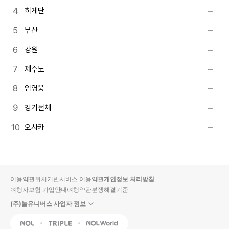
히게단
부산
강원
제주도
임영웅
경기전체
오사카
이용약관
위치기반서비스 이용약관
개인정보 처리방침
여행자보험 가입안내
여행약관
분쟁해결기준
(주)놀유니버스 사업자 정보
NOL
Triple
Interpark Global