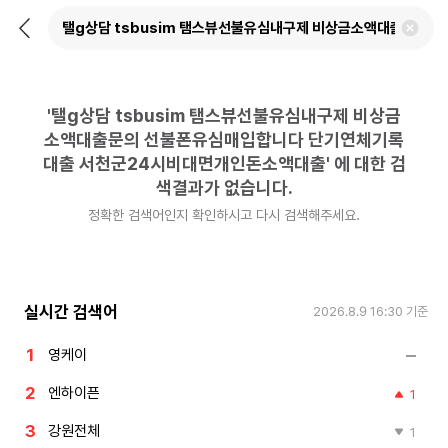
뒤
검
로
색
가
어
기
삭
제
'
탤g상담 tsbusim 탬스뷰선불유심내구제 비상금
하
기
소액대출문의 선불폰유심매입합니다 단기연체기록
대출 서천군24시비대면개인돈소액대출
'
에 대한 검
색결과가 없습니다.
정확한 검색어인지 확인하시고 다시 검색해주세요.
실시간 검색어
2026.8.9 16:30
기준
영케이
엔하이픈
1
강원전체
1