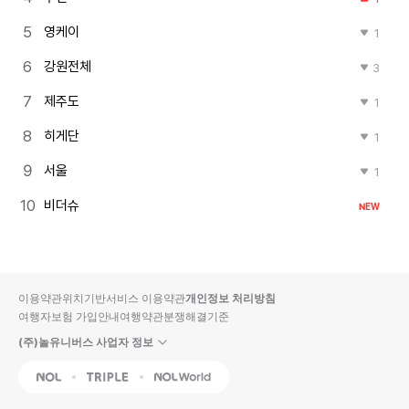
영케이
1
강원전체
3
제주도
1
히게단
1
서울
1
비더슈
NEW
이용약관
위치기반서비스 이용약관
개인정보 처리방침
여행자보험 가입안내
여행약관
분쟁해결기준
(주)놀유니버스 사업자 정보
NOL
Triple
Interpark Global