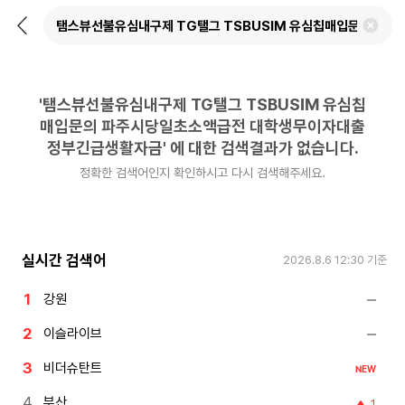
뒤
검
로
색
가
어
기
삭
제
'
탬스뷰선불유심내구제 TG탤그 TSBUSIM 유심칩
하
기
매입문의 파주시당일초소액급전 대학생무이자대출
정부긴급생활자금
'
에 대한 검색결과가 없습니다.
정확한 검색어인지 확인하시고 다시 검색해주세요.
실시간 검색어
2026.8.6 12:30
기준
강원
이슬라이브
비더슈탄트
NEW
부산
1