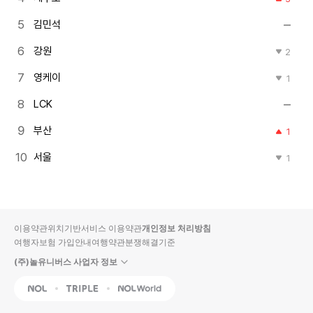
김민석
강원
2
영케이
1
LCK
부산
1
서울
1
이용약관
위치기반서비스 이용약관
개인정보 처리방침
여행자보험 가입안내
여행약관
분쟁해결기준
(주)놀유니버스 사업자 정보
NOL
Triple
Interpark Global