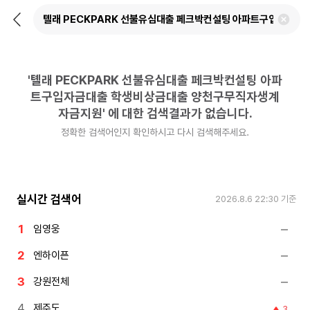
뒤
검
로
색
가
어
기
삭
제
'
톌래 PECKPARK 선불유심대출 페크박컨설팅 아파
하
기
트구입자금대출 학생비상금대출 양천구무직자생계
자금지원
'
에 대한 검색결과가 없습니다.
정확한 검색어인지 확인하시고 다시 검색해주세요.
실시간 검색어
2026.8.6 22:30
기준
임영웅
엔하이픈
강원전체
제주도
3