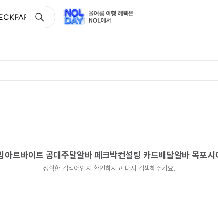
ECKPARK 홀서빙아르바이트 공대주말알바 페크박컨설팅 카
홀서빙아르바이트 공대주말알바 페크박컨설팅 카드배달알바 목포
정확한 검색어인지 확인하시고 다시 검색해주세요.