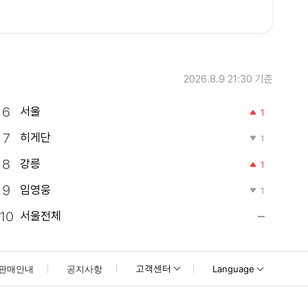
2026.8.9 21:30
기준
서울
1
히게단
1
강릉
1
임영웅
1
서울전체
고객센터
판매안내
공지사항
Language