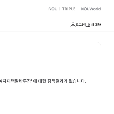
드배달알바 목포시여자재택알바투잡
NOL
트리플
Global Interpark
로그인
내 예약
시여자재택알바투잡
'
에 대한 검색결과가 없습니다.