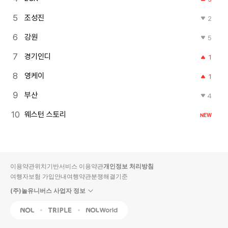
조성진
2
강원
5
경기인디
1
영케이
1
부산
4
웨스턴 스토리
NEW
이용약관
위치기반서비스 이용약관
개인정보 처리방침
여행자보험 가입안내
여행약관
분쟁해결기준
(주)놀유니버스 사업자 정보
NOL
Triple
Interpark Global