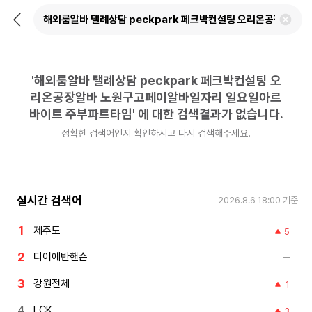
뒤
검
로
색
가
어
기
삭
제
'
해외룸알바 탤례상담 peckpark 페크박컨설팅 오
하
기
리온공장알바 노원구고페이알바일자리 일요일아르
바이트 주부파트타임
'
에 대한 검색결과가 없습니다.
정확한 검색어인지 확인하시고 다시 검색해주세요.
실시간 검색어
2026.8.6 18:00
기준
제주도
5
디어에반핸슨
강원전체
1
LCK
3