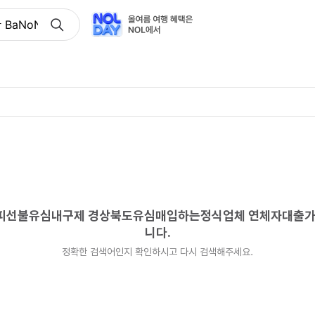
 BaNoNpi 바넌피선불유심내구제 경상북도유심매입하는정
 바넌피선불유심내구제 경상북도유심매입하는정식업체 연체자대출
니다.
정확한 검색어인지 확인하시고 다시 검색해주세요.