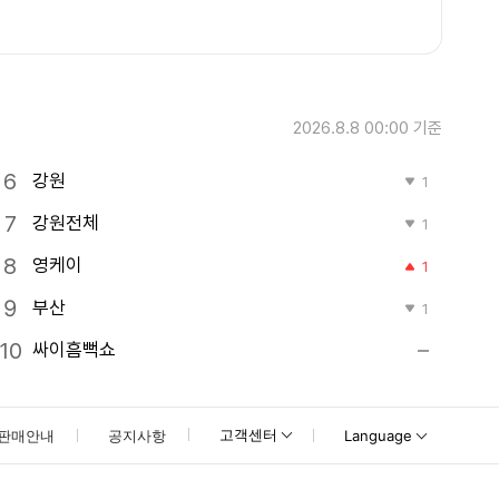
2026.8.8 00:00
기준
강원
1
강원전체
1
영케이
1
부산
1
싸이흠뻑쇼
고객센터
판매안내
공지사항
Language