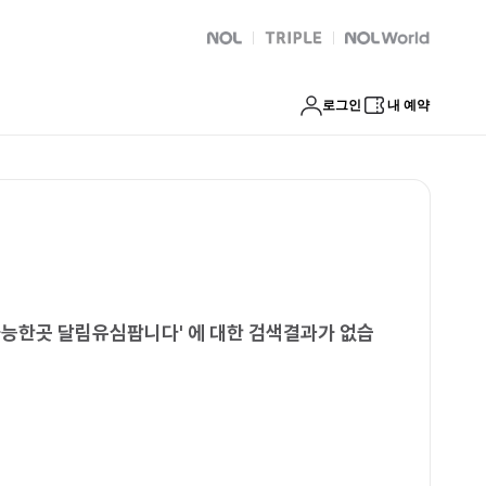
식업체 연체자대출가능한곳 달림유심팝니다
NOL
트리플
Global Interpark
로그인
내 예약
가능한곳 달림유심팝니다
'
에 대한 검색결과가 없습