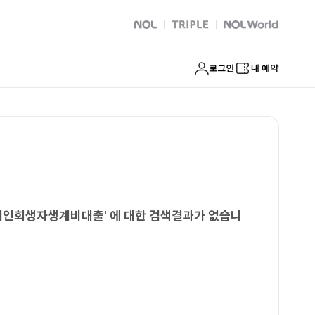
사업자대출 군위군개인회생자생계비대출
NOL
트리플
Global Interpark
로그인
내 예약
군개인회생자생계비대출
'
에 대한 검색결과가 없습니