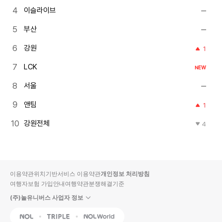
이슬라이브
부산
강원
1
LCK
NEW
서울
앤팀
1
강원전체
4
이용약관
위치기반서비스 이용약관
개인정보 처리방침
여행자보험 가입안내
여행약관
분쟁해결기준
(주)놀유니버스 사업자 정보
NOL
Triple
Interpark Global