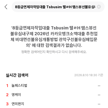
뒤
검
로
색
가
어
기
삭
제
'
8등급연체자작업대출 Tsbusim 탤ㄹH 탬스뷰선
하
기
불유심내구제 2026년 카카오뱅크소액대출 추천업
체 비대면선불유심개통방법 관악구선불유심매입문
의
'
에 대한 검색결과가 없습니다.
정확한 검색어인지 확인하시고 다시 검색해주세요.
실시간 검색어
2026.8.10 18:30
기준
놀페스티벌
영케이
연의편지