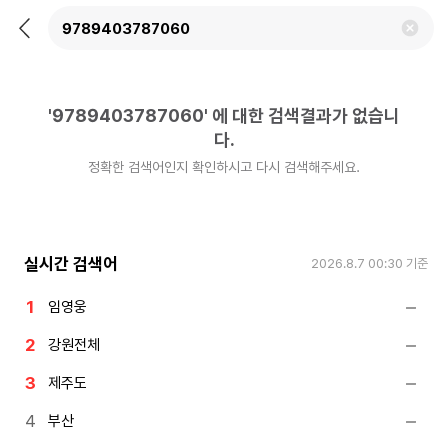
뒤
검
로
색
가
어
기
삭
제
'
9789403787060
'
에 대한 검색결과가 없습니
하
기
다.
정확한 검색어인지 확인하시고 다시 검색해주세요.
실시간 검색어
2026.8.7 00:30
기준
임영웅
강원전체
제주도
부산