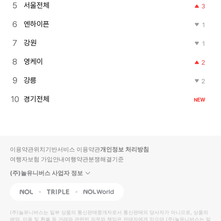
서울전체
3
엔하이픈
1
강원
1
영케이
2
강릉
2
경기전체
NEW
이용약관
위치기반서비스 이용약관
개인정보 처리방침
여행자보험 가입안내
여행약관
분쟁해결기준
(주)놀유니버스 사업자 정보
NOL
Triple
Interpark Global
(주)놀유니버스
는 일부 상품의 통신판매중개자로서 통신판매의 당사자가 아니므로, 상품의
예약, 이용 및 환불 등 거래와 관련된 의무와 책임은 판매자에게 있으며
(주)놀유니버스
는 일