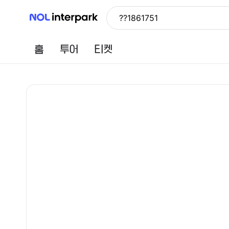
NOL 인터파크
??1861751
홈
투어
티켓