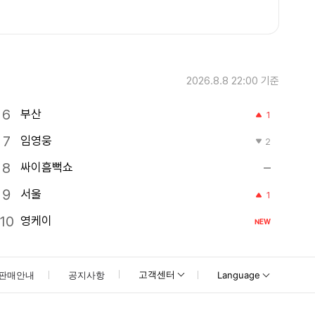
2026.8.8 22:00
기준
부산
1
임영웅
2
싸이흠뻑쇼
서울
1
영케이
NEW
고객센터
판매안내
공지사항
Language