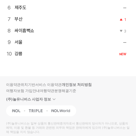
제주도
부산
1
싸이흠뻑쇼
3
서울
강릉
NEW
이용약관
위치기반서비스 이용약관
개인정보 처리방침
여행자보험 가입안내
여행약관
분쟁해결기준
(주)놀유니버스 사업자 정보
NOL
Triple
Interpark Global
(주)놀유니버스
는 일부 상품의 통신판매중개자로서 통신판매의 당사자가 아니므로, 상품의
예약, 이용 및 환불 등 거래와 관련된 의무와 책임은 판매자에게 있으며
(주)놀유니버스
는 일
체 책임을 지지 않습니다.