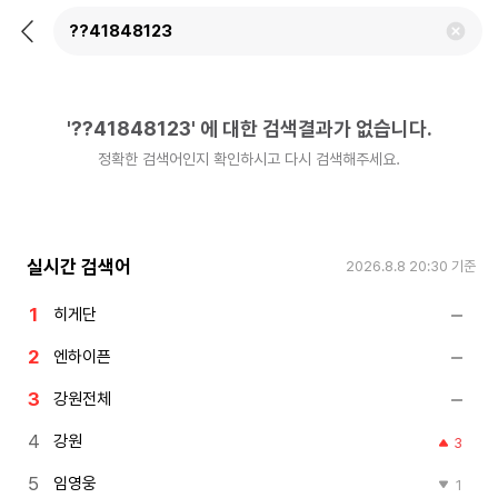
뒤
검
로
색
가
어
기
삭
제
'
??41848123
'
에 대한 검색결과가 없습니다.
하
기
정확한 검색어인지 확인하시고 다시 검색해주세요.
실시간 검색어
2026.8.8 20:30
기준
히게단
엔하이픈
강원전체
강원
3
임영웅
1