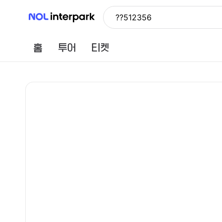
NOL 인터파크
??512356
홈
투어
티켓