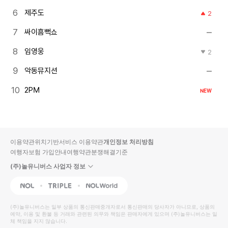
제주도
2
싸이흠뻑쇼
임영웅
2
악동뮤지션
2PM
NEW
이용약관
위치기반서비스 이용약관
개인정보 처리방침
여행자보험 가입안내
여행약관
분쟁해결기준
(주)놀유니버스 사업자 정보
NOL
Triple
Interpark Global
(주)놀유니버스
는 일부 상품의 통신판매중개자로서 통신판매의 당사자가 아니므로, 상품의
예약, 이용 및 환불 등 거래와 관련된 의무와 책임은 판매자에게 있으며
(주)놀유니버스
는 일
체 책임을 지지 않습니다.