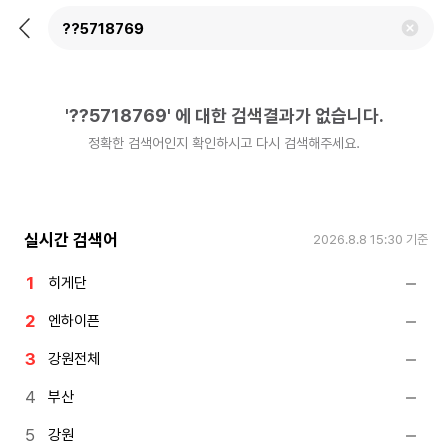
뒤
검
로
색
가
어
기
삭
제
'
??5718769
'
에 대한 검색결과가 없습니다.
하
기
정확한 검색어인지 확인하시고 다시 검색해주세요.
실시간 검색어
2026.8.8 15:30
기준
히게단
엔하이픈
강원전체
부산
강원