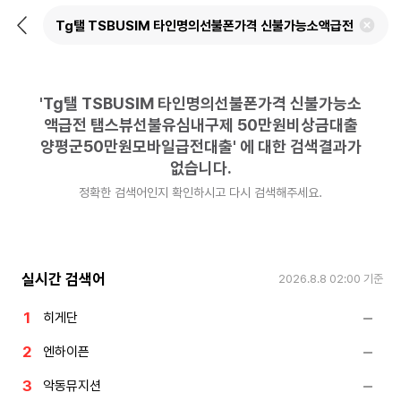
뒤
검
로
색
가
어
기
삭
제
'
Tg탤 TSBUSIM 타인명의선불폰가격 신불가능소
하
기
액급전 탬스뷰선불유심내구제 50만원비상금대출
양평군50만원모바일급전대출
'
에 대한 검색결과가
없습니다.
정확한 검색어인지 확인하시고 다시 검색해주세요.
실시간 검색어
2026.8.8 02:00
기준
히게단
엔하이픈
악동뮤지션