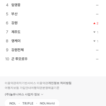
임영웅
부산
강원
2
제주도
1
영케이
1
강원전체
곤 투모로우
이용약관
위치기반서비스 이용약관
개인정보 처리방침
여행자보험 가입안내
여행약관
분쟁해결기준
(주)놀유니버스 사업자 정보
NOL
Triple
Interpark Global