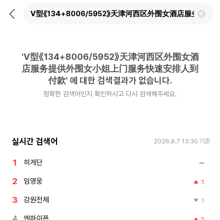
뒤
검
로
색
가
어
기
삭
제
'
V型《134+8006/5952》天津河西区外围女酒
하
기
店服务提供外围女小姐上门服务快速安排人到
付款
'
에 대한 검색결과가 없습니다.
정확한 검색어인지 확인하시고 다시 검색해주세요.
실시간 검색어
2026.8.7 13:30
기준
히게단
임영웅
1
강원전체
1
엔하이픈
2