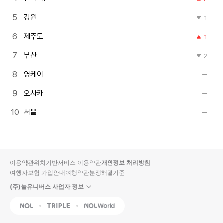
강원
1
제주도
1
부산
2
영케이
오사카
서울
이용약관
위치기반서비스 이용약관
개인정보 처리방침
여행자보험 가입안내
여행약관
분쟁해결기준
(주)놀유니버스 사업자 정보
NOL
Triple
Interpark Global