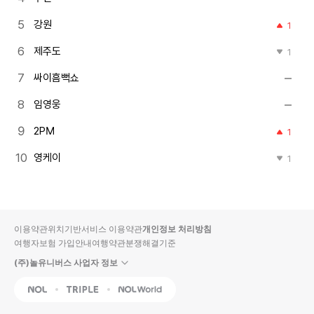
강원
1
제주도
1
싸이흠뻑쇼
임영웅
2PM
1
영케이
1
이용약관
위치기반서비스 이용약관
개인정보 처리방침
여행자보험 가입안내
여행약관
분쟁해결기준
(주)놀유니버스 사업자 정보
NOL
Triple
Interpark Global