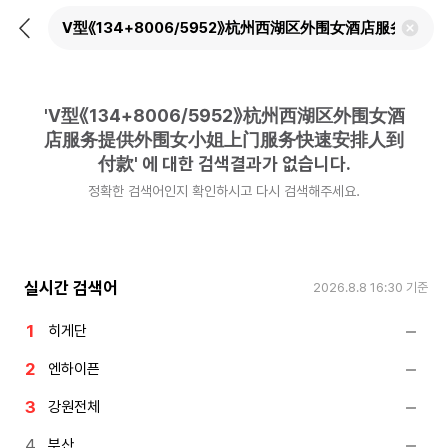
뒤
검
로
색
가
어
기
삭
제
'
V型《134+8006/5952》杭州西湖区外围女酒
하
기
店服务提供外围女小姐上门服务快速安排人到
付款
'
에 대한 검색결과가 없습니다.
정확한 검색어인지 확인하시고 다시 검색해주세요.
실시간 검색어
2026.8.8 16:30
기준
히게단
엔하이픈
강원전체
부산