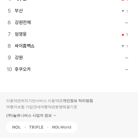
부산
1
강원전체
임영웅
1
싸이흠뻑쇼
1
강원
후쿠오카
이용약관
위치기반서비스 이용약관
개인정보 처리방침
여행자보험 가입안내
여행약관
분쟁해결기준
(주)놀유니버스 사업자 정보
NOL
Triple
Interpark Global