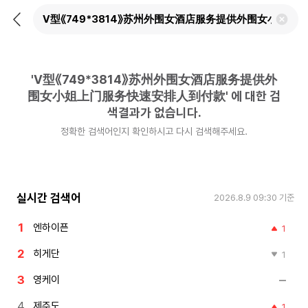
뒤
검
로
색
가
어
기
삭
제
'
V型《749*3814》苏州外围女酒店服务提供外
하
기
围女小姐上门服务快速安排人到付款
'
에 대한 검
색결과가 없습니다.
정확한 검색어인지 확인하시고 다시 검색해주세요.
실시간 검색어
2026.8.9 09:30
기준
엔하이픈
1
히게단
1
영케이
제주도
1