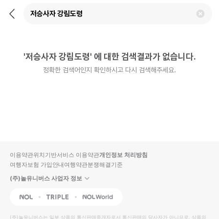
뒤
검
로
색
가
어
기
삭
제
'
저승사자 강림도령
'
에 대한 검색결과가 없습니다.
하
기
정확한 검색어인지 확인하시고 다시 검색해주세요.
이용약관
위치기반서비스 이용약관
개인정보 처리방침
여행자보험 가입안내
여행약관
분쟁해결기준
(주)놀유니버스 사업자 정보
NOL
Triple
Interpark Global
(주)놀유니버스
는 일부 상품의 통신판매중개자로서 통신판매의 당사자가 아니므로, 상품의